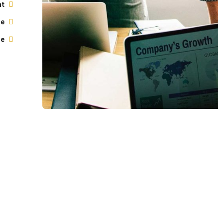
t:
e:
e: