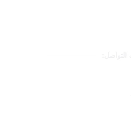
التواصل:
9665
info@topper
 الأسبوع وعلى مدار ال 24 ساعة