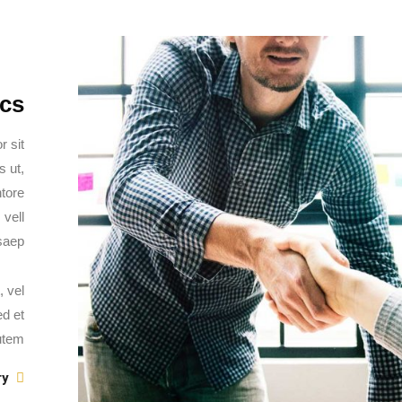
ics
r sit
 ut,
ntore
 vell
saep.
, vel
ed et
tem.
y: