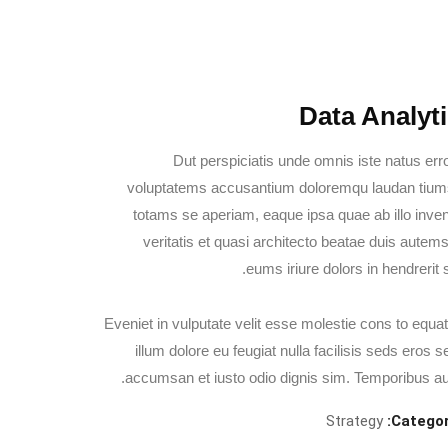
Data Analyt
Dut perspiciatis unde omnis iste natus erro
voluptatems accusantium doloremqu laudan tiums
totams se aperiam, eaque ipsa quae ab illo inve
veritatis et quasi architecto beatae duis autems
eums iriure dolors in hendrerit 
Eveniet in vulputate velit esse molestie cons to equat
illum dolore eu feugiat nulla facilisis seds eros s
accumsan et iusto odio dignis sim. Temporibus au
Strategy
Categor