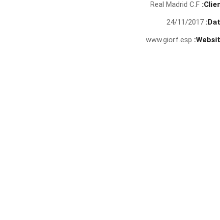
Real Madrid C.F
Clien
24/11/2017
Dat
www.giorf.esp
Websit