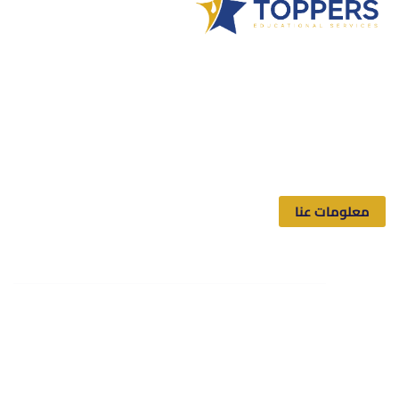
Toppers شركة سعودية متخصصة بالخدمات الطلابية الأكاديمية،
القائمة على الأبحاث والدراسات والرسائل العلمية التي تساعد
الطلاب والباحثين الجامعيين في إتمام أبحاثهم وإنجازها بالوقت
المحدد والسعر المقبول والحصول على نتائج مرضية، وبكافة
مجالات الدراسة.
معلومات عنا
تابعنا
اشترك في مواقع التواصل الاجتماعي للحصول على آخر التحديثات
والأخبار