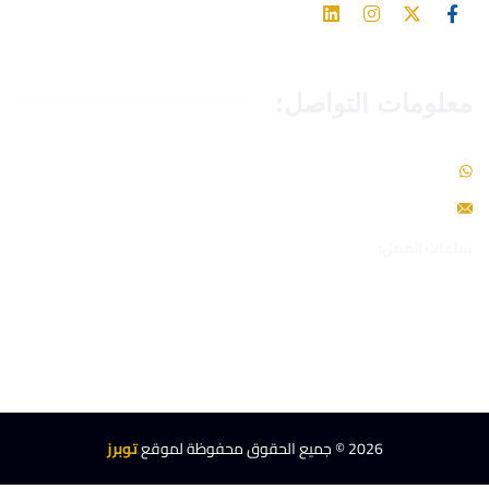
معلومات التواصل:
966549093465+
info@toppers-edu.com
ساعات العمل:
نخدمكم طوال أيام الأسبوع وعلى مدار ال 24 ساعة
2026
© جميع الحقوق محفوظة لموقع
توبرز