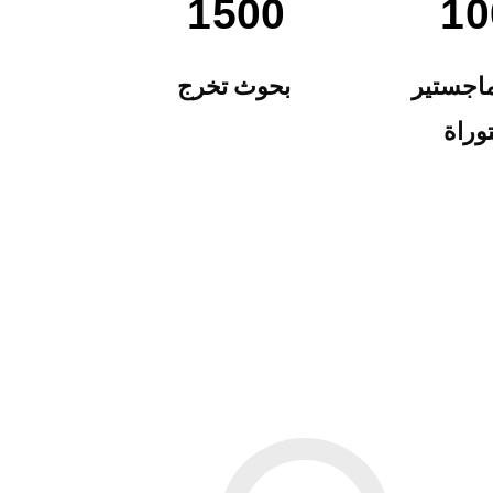
1500
10
اجستير
بحوث تخرج
وراة