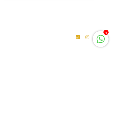
تابعنا
اشترك في مواقع التواصل الاجتماعي للحصول على آخر التحديثات
والأخبار
1
معلومات التواصل:
966549093465+
info@toppers-edu.com
ساعات العمل:
نخدمكم طوال أيام الأسبوع وعلى مدار ال 24 ساعة