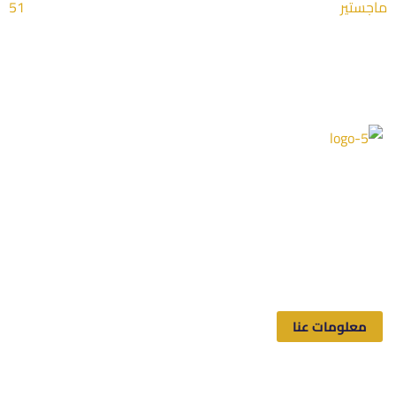
ماجستير
51
Toppers شركة سعودية متخصصة بالخدمات الطلابية الأكاديمية،
القائمة على الأبحاث والدراسات والرسائل العلمية التي تساعد
الطلاب والباحثين الجامعيين في إتمام أبحاثهم وإنجازها بالوقت
المحدد والسعر المقبول والحصول على نتائج مرضية، وبكافة
مجالات الدراسة.
معلومات عنا