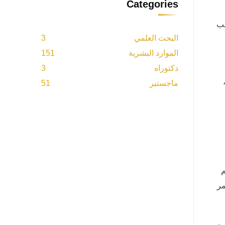
Categories
غب
البحث العلمي
3
الموارد البشرية
151
دكتوراه
3
ماجستير
51
م
مر