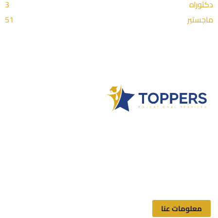
دكتوراه
3
ماجستير
51
Toppers شركة سعودية متخصصة بالخدمات الطلابية الأكاديمية،
القائمة على الأبحاث والدراسات والرسائل العلمية التي تساعد
الطلاب والباحثين الجامعيين في إتمام أبحاثهم وإنجازها بالوقت
المحدد والسعر المقبول والحصول على نتائج مرضية، وبكافة
مجالات الدراسة.
معلومات عنا