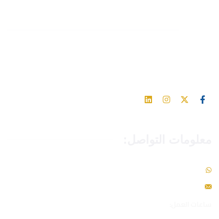
تابعنا
اشترك في مواقع التواصل الاجتماعي للحصول على آخر التحديثات
والأخبار
معلومات التواصل:
966549093465+
info@toppers-edu.com
ساعات العمل: