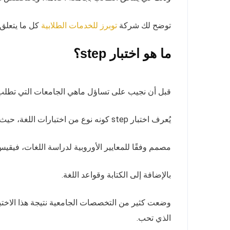
توضح لك شركة
كل ما يتعلق باختبار step، كي تكون على در
توبرز للخدمات الطلابية
ما هو اختبار step؟
قبل أن نجيب على تساؤل ماهي الجامعات التي تطلب اختبار step، يتوجب علينا أولًا أن نفهم ما هو هذا الاختبار،
يُعرف اختبار step كونه نوع من اختبارات اللغة، حيث يسعى لتحديد مستوى اللغة الإنجليزية لدى الطالب بموضوعية، لكونه
مصمم وفقًا للمعايير الأوروبية لدراسة اللغات، فيقي
بالإضافة إلى الكتابة وقواعد اللغة.
وضعت كثير من التخصصات الجامعية نتيجة هذا الاخت
الذي تحب.