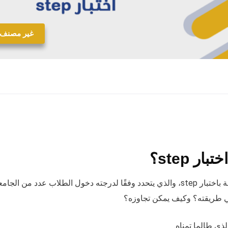
غير مصنف
 step؟
يدور في ذهن الكثير من الطلاب بعض الأسئلة المتعلقة باختبار step، والذي يتحدد وفقًا لدرجته دخول الطلاب عدد من ا
ي طالما تمناه.