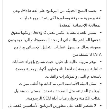
تعتمد النسخ الحديثة من البرنامج على لغة Mata، وهي
لغة برمجية مصرفة ومطورة لكي يتم تسريع عمليات
المعالجة الإحصائية المعقدة.
تتميز اللغة بالتشابه الكبير بلغتي C وJava، ولكنها تتفوق
بدعمها المباشر والتلقائي لبرمجة المصفوفات الرياضية بدون
صعوبة، وذلك ما يسهل عمليات التحليل الإحصائي ببرنامج
STATA للمتقدمين.
توفر مرونة عالية للباحثين، حيث تسمح بإجراء حسابات
تفاعلية سريعة، إضافة لبناء وتطوير أكواد برمجية معقدة
باستخدام البنى والمؤشرات والفئات.
تمثل البيئة الأساسية التي تم كتابة بها أغلب ميزات
البرنامج الحديثة، مثل النمذجة متعددة المستويات وتحليل
الفئات الكامنة وخوارزميات أداة SEM الرسومية.
لا تقتصر اللغة على مطورين البرنامج الأساسيين فقط، بل