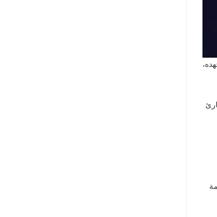
هده،
ارئ
مة