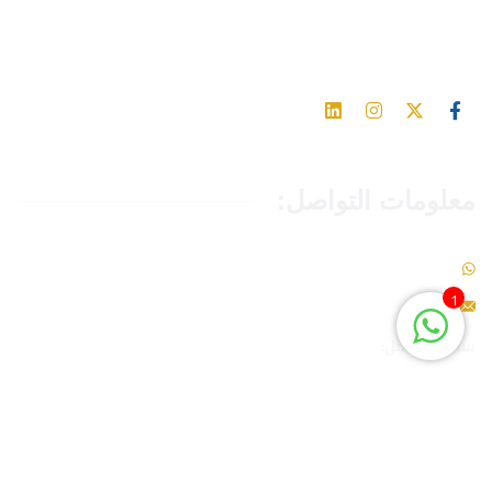
اشترك في مواقع التواصل الاجتماعي للحصول على آخر التحديثات
والأخبار
معلومات التواصل:
966549093465+
1
info@toppers-edu.com
ساعات العمل:
نخدمكم طوال أيام الأسبوع وعلى مدار ال 24 ساعة