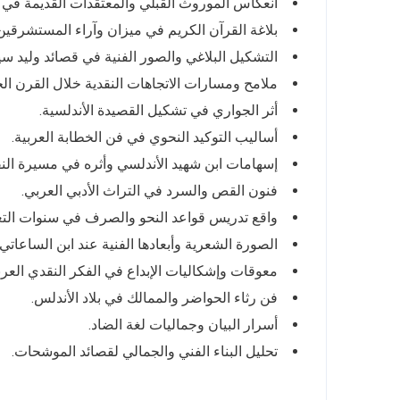
انعكاس الموروث القبلي والمعتقدات القديمة في 
بلاغة القرآن الكريم في ميزان وآراء المستشرقين
التشكيل البلاغي والصور الفنية في قصائد وليد س
ملامح ومسارات الاتجاهات النقدية خلال القرن ال
أثر الجواري في تشكيل القصيدة الأندلسية.
أساليب التوكيد النحوي في فن الخطابة العربية.
إسهامات ابن شهيد الأندلسي وأثره في مسيرة النقد
فنون القص والسرد في التراث الأدبي العربي.
واقع تدريس قواعد النحو والصرف في سنوات التع
الصورة الشعرية وأبعادها الفنية عند ابن الساعاتي.
معوقات وإشكاليات الإبداع في الفكر النقدي العر
فن رثاء الحواضر والممالك في بلاد الأندلس.
أسرار البيان وجماليات لغة الضاد.
تحليل البناء الفني والجمالي لقصائد الموشحات.