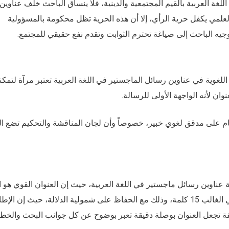
ة العربية بالقيم المجتمعية والدينية، فلا ينساق الباحث خلف عناوين
لعلمي يكفل حرية الرأي، إلا أن هذه الحرية تظل محكومة بالمسؤولية
جيه الباحث إلى صياغة تحترم الثوابت وتقدم نفع حقيقي للمجتمع.
لغوية في عناوين رسائل الماجستير في اللغة العربية تعتبر مرآة لتمكن
وان لأنه الواجهة الأولى للرسالة.
م على مدقق لغوي خبير، خصوصاً وأن لجان المناقشة والتحكيم تضع ال
ة عناوين رسائل ماجستير في اللغة العربية، حيث إن العنوان القوي هو 
يختصر مضمون الدراسة بكلمات محدودة لا تتجاوز في الغالب 15 كلمة، وذلك مع الحفاظ على شمولية الدلالة، حيث إن الإ
كثفة تجعل العنوان بوصلة دقيقة تعبر بوضوح عن كل جوانب البحث والخط