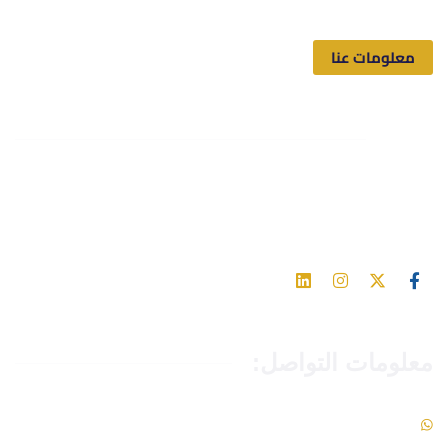
معلومات عنا
تابعنا
اشترك في مواقع التواصل الاجتماعي للحصول على آخر التحديثات
والأخبار
معلومات التواصل:
966549093465+