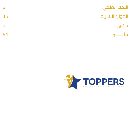
البحث العلمي
3
الموارد البشرية
151
دكتوراه
3
ماجستير
51
Toppers شركة سعودية متخصصة بالخدمات الطلابية الأكاديمية،
القائمة على الأبحاث والدراسات والرسائل العلمية التي تساعد
الطلاب والباحثين الجامعيين في إتمام أبحاثهم وإنجازها بالوقت
المحدد والسعر المقبول والحصول على نتائج مرضية، وبكافة
مجالات الدراسة.